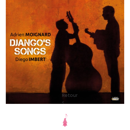
<
Retour
<