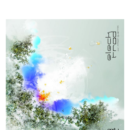
<
Retour
<