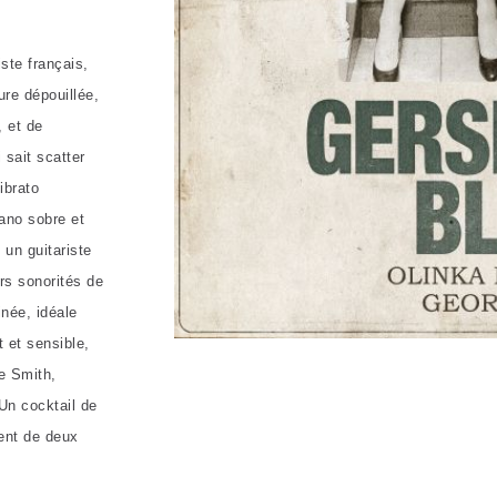
ste français,
ure dépouillée,
 et de
 sait scatter
ibrato
iano sobre et
 un guitariste
rs sonorités de
inée, idéale
t et sensible,
e Smith,
Un cocktail de
lent de deux