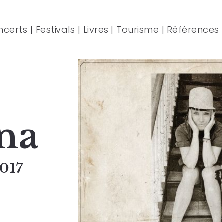
ncerts
|
Festivals
|
Livres
|
Tourisme
|
Références
na
017