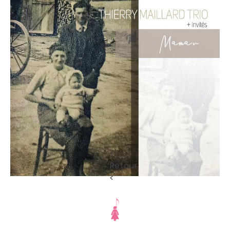
<
Retour
<