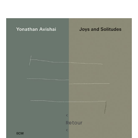
<
Retour
<