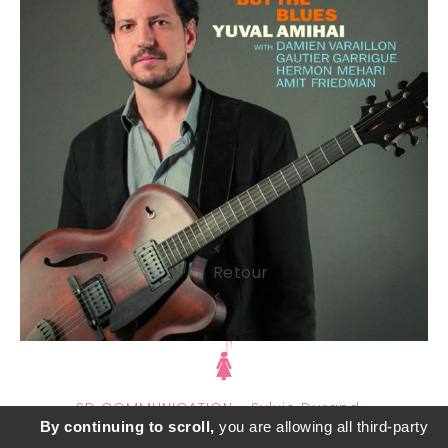
<
Retour
<
SD COMMUNICATION - Sylvie Durand -
By continuing to scroll,
you are allowing all third-party
sylviedurandcourrier@gmail.com
- adapté par