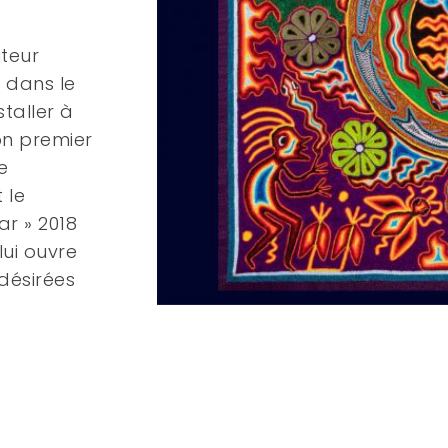
iteur
 dans le
nstaller à
son premier
e
 le
tar »
2018
lui ouvre
désirées