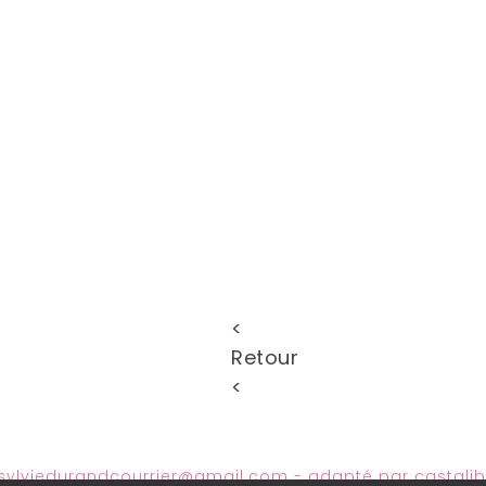
<
Retour
<
sylviedurandcourrier@gmail.com
- adapté par
castali