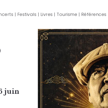
ncerts
|
Festivals
|
Livres
|
Tourisme
|
Références
o
6 juin