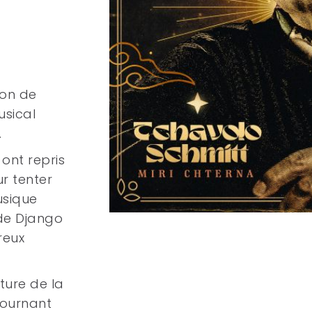
ion de
usical
.
ont repris
r tenter
usique
 de Django
reux
ture de la
tournant